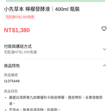
小先草本 檸檬發酵液｜400ml 瓶裝
宅配滿NT$1,500免運
NT$1,380
付款與運送方式
宅配滿NT$1,500免運
付款方式
商品特色
信用卡一次付款
商品編號
LINE Pay
11375448
ATM付款
商品特色
嚴選台灣屏東九如鄉優利卡綠皮檸檬，連皮帶籽，全果發酵原
運送方式
液。
一般宅配(先付款再配送)
不加水，無食品添加物、防腐劑。