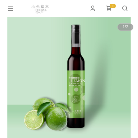
0
1
/
2