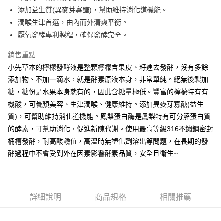
每筆NT$80，滿NT$1,500(含以上)免運費
添加益生質(異麥芽寡醣)，幫助維持消化道機能。
潤喉生津首選，由內而外清爽平衡。
厭氧發酵專利製程，確保發酵完全。
銷售重點
小先草本的檸檬發酵液是整顆檸檬含果皮、籽進去發酵，沒有多餘
添加物、不加一滴水，就是酵素原液本身，非常單純。絕無後製加
糖，糖份是水果本身就有的，因此含糖量極低。豐富的檸檬特有有
機酸，可養顏美容、生津潤喉、健康維持。添加異麥芽寡醣(益生
質)，可幫助維持消化道機能。鳳梨蛋白酶是鳳梨特有可分解蛋白質
的酵素，可幫助消化，促進新陳代謝。使用最高等級316不鏽鋼密封
桶槽發酵，耐高酸鹼值，高溫時無塑化劑溶出等問題，在長期的發
酵過程中不會受到外在因素影響酵素品質，安全且衛生~
詳細說明
商品規格
相關推薦